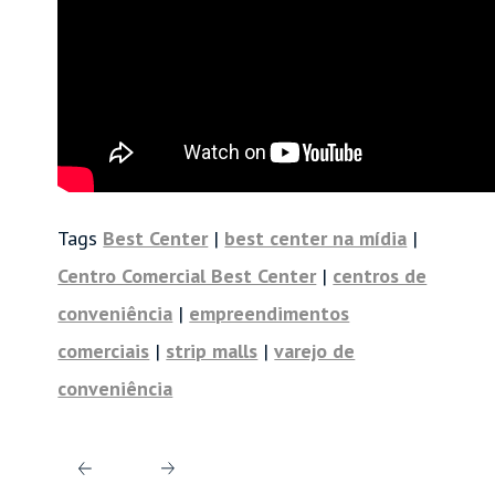
Tags
Best Center
|
best center na mídia
|
Centro Comercial Best Center
|
centros de
conveniência
|
empreendimentos
comerciais
|
strip malls
|
varejo de
conveniência
Próximo
Post
post
anterior