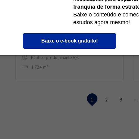
franquia de forma estrat
Baixe o conteúdo e comec
estudos agora mesmo!
Cotia – José Giorgi
Baixe o e-book gratuito!
São Paulo - Cotia
Público predominante B/C
1.724 m²
1
2
3
…