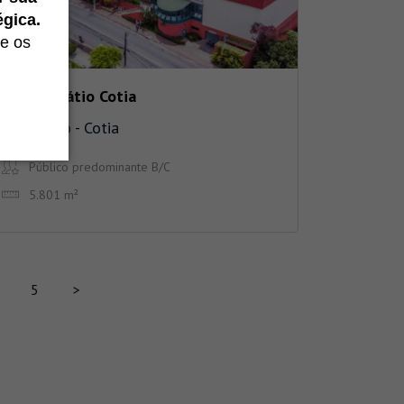
égica.
e os
Cotia – Pátio Cotia
São Paulo - Cotia
Público predominante B/C
5.801 m²
5
>