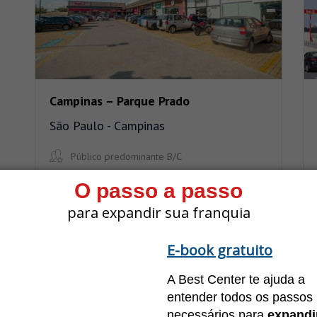
Campinas – Parque Prado
São Paulo - Campinas
Público predominante B/C
1.634 m²
O passo a passo
para expandir sua franquia
E-book gratuito
A Best Center te ajuda a
entender todos os passos
necessários para
expandi