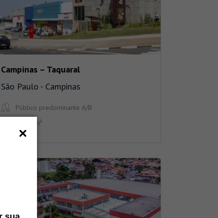
Campinas – Taquaral
São Paulo - Campinas
Público predominante A/B
1.332 m²
r sua