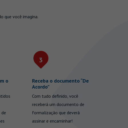
do que você imagina.
3
4
om o
Receba o documento “De
Propost
Acordo”
Agora qu
utidos
Com tudo definido, você
aprovada
receberá um documento de
todos os
 de
formalização que deverá
análise f
hes
assinar e encaminhar!