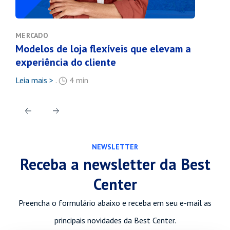
MERCADO
VAR
Modelos de loja flexíveis que elevam a
Ten
experiência do cliente
20
Leia mais >
.
4 min
Leia
NEWSLETTER
Receba a newsletter da Best
Center
Preencha o formulário abaixo e receba em seu e-mail as
principais novidades da Best Center.