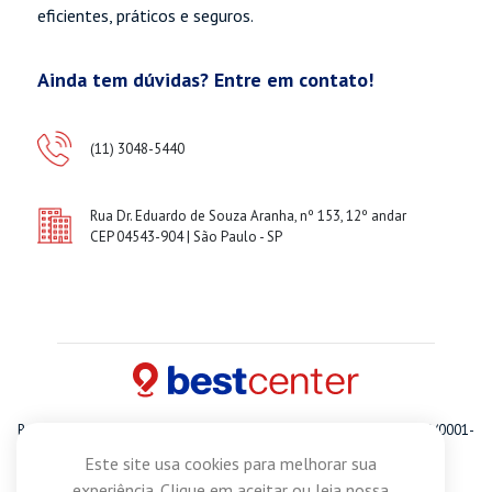
eficientes, práticos e seguros.
Ainda tem dúvidas? Entre em contato!
(11) 3048-5440
Rua Dr. Eduardo de Souza Aranha, nº 153, 12º andar
CEP 04543-904 | São Paulo - SP
Best Center Empreendimentos E Participacoes S.A. CNPJ 14.576.758/0001-
87
Este site usa cookies para melhorar sua
© 2021 I Todos os direitos reservados
experiência. Clique em aceitar ou leia nossa