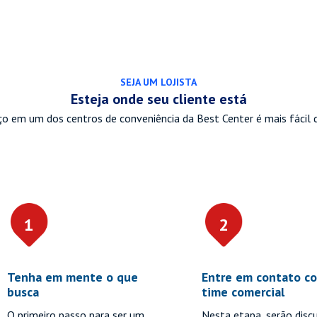
SEJA UM LOJISTA
Esteja onde seu cliente está
ço em um dos centros de conveniência da Best Center é mais fácil 
1
2
Tenha em mente o que
Entre em contato c
busca
time comercial
O primeiro passo para ser um
Nesta etapa, serão disc