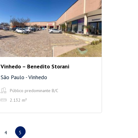
Vinhedo – Benedito Storani
São Paulo - Vinhedo
Público predominante B/C
2.132 m²
4
5