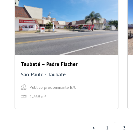
Taubaté – Padre Fischer
São Paulo - Taubaté
Público predominante B/C
1.769 m²
…
<
1
3