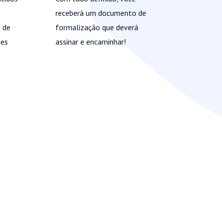
aprovada
receberá um documento de
todos os
 de
formalização que deverá
análise f
hes
assinar e encaminhar!