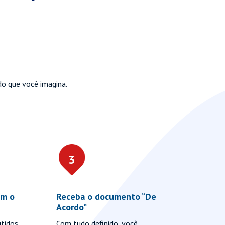
do que você imagina.
3
4
om o
Receba o documento “De
Propost
Acordo”
Agora qu
utidos
Com tudo definido, você