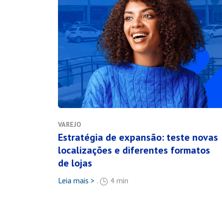
VAREJO
Estratégia de expansão: teste novas
localizações e diferentes formatos
de lojas
Leia mais >
.
4 min