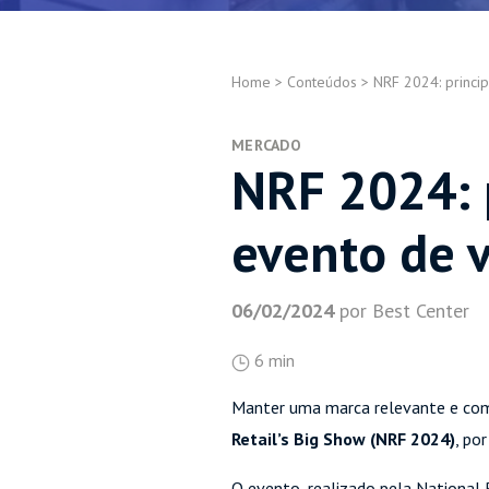
Home
>
Conteúdos
>
NRF 2024: princi
MERCADO
NRF 2024: p
evento de 
06/02/2024
por Best Center
6 min
Manter uma marca relevante e compe
Retail’s Big Show (NRF 2024)
, po
O evento, realizado pela National