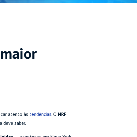
 maior
icar atento às
tendências
. O
NRF
ta deve saber.
Unidos
—, aconteceu em Nova York,