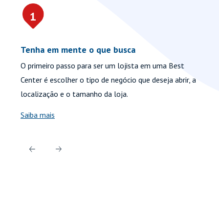
1
Tenha em mente o que busca
En
O primeiro passo para ser um lojista em uma Best
Ne
Center é escolher o tipo de negócio que deseja abrir, a
co
localização e o tamanho da loja.
de
Saiba mais
Fa