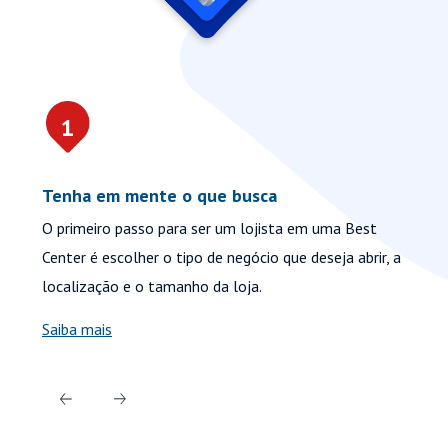
1
Tenha em mente o que busca
En
O primeiro passo para ser um lojista em uma Best
Ne
Center é escolher o tipo de negócio que deseja abrir, a
co
localização e o tamanho da loja.
de
Saiba mais
Fa