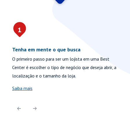
1
Tenha em mente o que busca
En
O primeiro passo para ser um lojista em uma Best
Ne
Center é escolher o tipo de negócio que deseja abrir, a
co
localização e o tamanho da loja.
de
Saiba mais
Fa