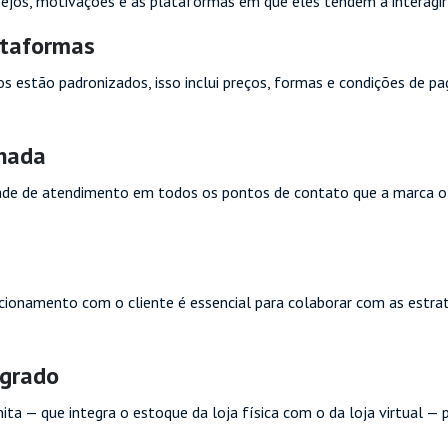
esejos, motivações e as plataformas em que eles tendem a interagi
ataformas
dos estão padronizados, isso inclui preços, formas e condições de p
nhada
ade de atendimento em todos os pontos de contato que a marca ofe
ionamento com o cliente é essencial para colaborar com as estrat
egrado
finita — que integra o estoque da loja física com o da loja virtual —