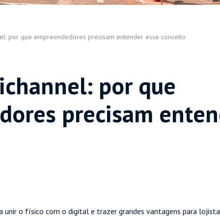
el: por que empreendedores precisam entender esse conceito
ichannel: por que
ores precisam enten
 unir o físico com o digital e trazer grandes vantagens para lojist