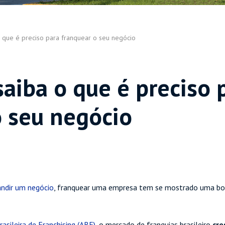
o que é preciso para franquear o seu negócio
aiba o que é preciso 
o seu negócio
andir um negócio
, franquear uma empresa tem se mostrado uma bo
asileira de Franchising (ABF)
, o mercado de franquias brasileiro
cre