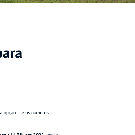
para
a opção — e os números
sceu 14,3% em 2022
, índice