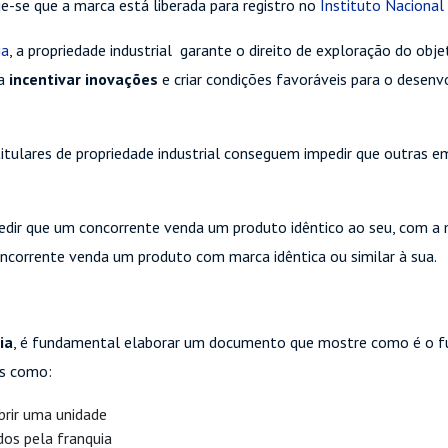
ue-se que a marca está liberada para registro no
Instituto Nacional
ia
, a propriedade industrial garante o direito de exploração do obj
ra
incentivar inovações
e criar condições favoráveis ​​para o dese
s titulares de propriedade industrial conseguem impedir que outra
edir que um concorrente venda um produto idêntico ao seu, com a m
corrente venda um produto com marca idêntica ou similar à sua.
ia
, é fundamental elaborar um documento que mostre como é o f
es como:
brir uma unidade
dos pela franquia