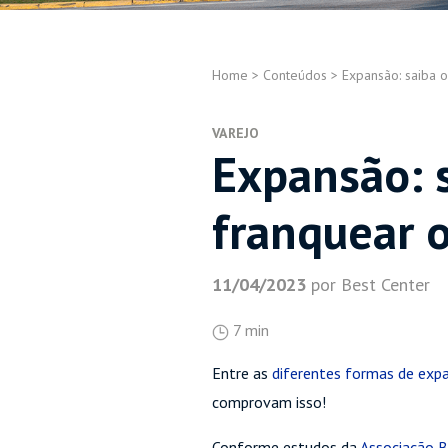
Home
>
Conteúdos
>
Expansão: saiba 
VAREJO
Expansão: s
franquear 
11/04/2023
por Best Center
7 min
Entre as
diferentes formas de exp
comprovam isso!
Conforme estudos da
Associação Br