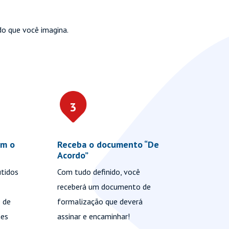
do que você imagina.
3
4
om o
Receba o documento “De
Propost
Acordo”
Agora qu
utidos
Com tudo definido, você
aprovada
receberá um documento de
todos os
 de
formalização que deverá
análise f
hes
assinar e encaminhar!