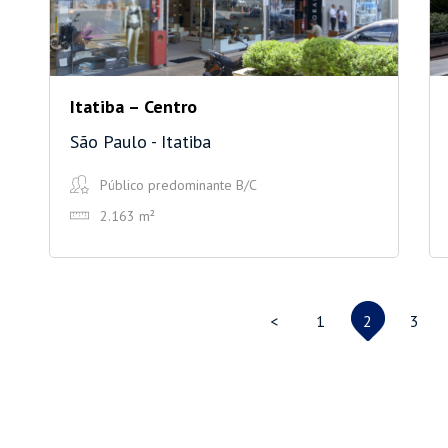
Itatiba – Centro
São Paulo - Itatiba
Público predominante B/C
2.163 m²
<
1
2
3