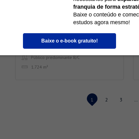
franquia de forma estrat
Baixe o conteúdo e comec
estudos agora mesmo!
Cotia – José Giorgi
Baixe o e-book gratuito!
São Paulo - Cotia
Público predominante B/C
1.724 m²
1
2
3
…