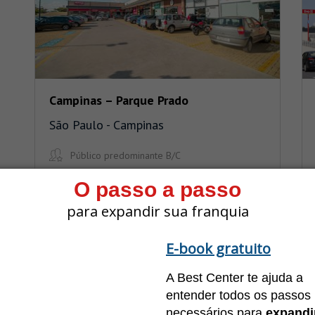
Campinas – Parque Prado
São Paulo - Campinas
Público predominante B/C
1.634 m²
O passo a passo
para expandir sua franquia
E-book gratuito
A Best Center te ajuda a
entender todos os passos
necessários para
expandi