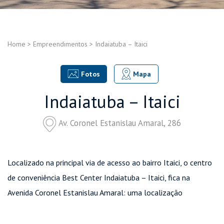
Home
>
Empreendimentos
>
Indaiatuba – Itaici
Fotos
Mapa
Indaiatuba – Itaici
Av. Coronel Estanislau Amaral, 286
Localizado na principal via de acesso ao bairro Itaici, o centro
de conveniência Best Center Indaiatuba – Itaici, fica na
Avenida Coronel Estanislau Amaral: uma localização
privilegiada, junto a excelentes geradores de tráfego, como a
alça de acesso 57C da Rodovia Santos Dumont e o Instituto