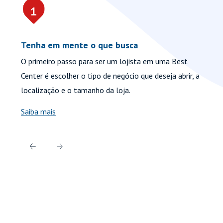
1
Tenha em mente o que busca
En
O primeiro passo para ser um lojista em uma Best
Ne
Center é escolher o tipo de negócio que deseja abrir, a
co
localização e o tamanho da loja.
de
Saiba mais
Fa